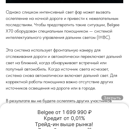
Однако слишком интенсивный свет фар может вызвать
ослепление на ночной дороге и привести к нежелательным
последствиям. Чтобы предотвратить такие ситуации, Belgee
Х70 оборудован специальным помощником — системой
интеллектуального управления дальним светом (IHBC).
Эта система использует фронтальную камеру для
отслеживания дороги и автоматически переключает дальний
свет на ближний, когда обнаруживает встречный или
попутный автомобиль. Когда источник света исчезает,
система снова автоматически включает дальний свет. Для
корректной работы помощника важно отсутствие других
источников освещения на дороге или в городе.
Закрыть
В результате вы не будете ослеплять других участников
дорожного движения, и все водители будут чувствовать себя
Belgee от 1 699 990 ₽

комфортно.
Кредит от 0,01%

Обмен авто
Акции
Заказать
Меню
Трейд-ин выше рынка! 

Акции и Спецпредложения
2025-04-22 10:51