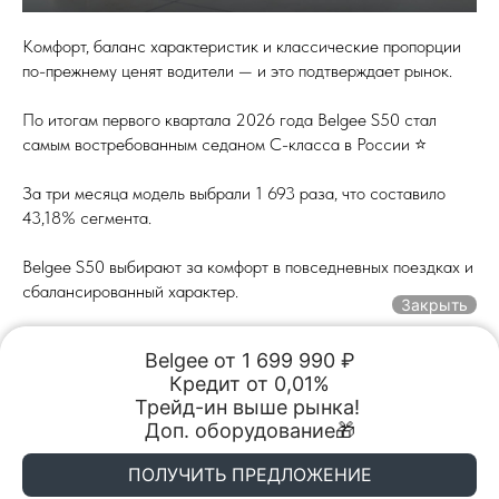
Комфорт, баланс характеристик и классические пропорции
по-прежнему ценят водители — и это подтверждает рынок.
По итогам первого квартала 2026 года Belgee S50 стал
самым востребованным седаном C-класса в России ⭐️
За три месяца модель выбрали 1 693 раза, что составило
43,18% сегмента.
Belgee S50 выбирают за комфорт в повседневных поездках и
сбалансированный характер.
Закрыть
Узнать модель ближе можно на тест-драйве в
Belgee от 1 699 990 ₽

«Автопрестиж», Камская Долина.
Кредит от 0,01%

Обмен авто
Акции
Заказать
Меню
Трейд-ин выше рынка! 

Акции и Спецпредложения
2026-04-15 14:25
Доп. оборудование🎁
BELGEE Автопрестиж
BELGEE Автопрестиж
ПОЛУЧИТЬ ПРЕДЛОЖЕНИЕ
Пермь, ул. Спешилова, 107Б
Пермь, ул. Спешилова, 107Б