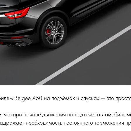
илем Belgee X50 на подъёмах и спусках — это просто
м, что при начале движения на подъёме автомобиль м
аздражает необходимость постоянного торможения пр