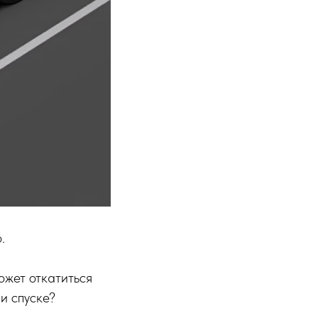
.
ожет откатиться
и спуске?