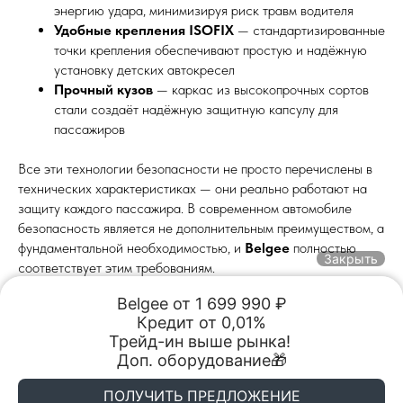
энергию удара, минимизируя риск травм водителя
Удобные крепления ISOFIX
— стандартизированные
точки крепления обеспечивают простую и надёжную
установку детских автокресел
Прочный кузов
— каркас из высокопрочных сортов
стали создаёт надёжную защитную капсулу для
пассажиров
Все эти технологии безопасности не просто перечислены в
технических характеристиках — они реально работают на
защиту каждого пассажира. В современном автомобиле
безопасность является не дополнительным преимуществом, а
фундаментальной необходимостью, и
Belgee
полностью
Закрыть
соответствует этим требованиям.
Belgee от 1 699 990 ₽

«Автопрестиж», Камская Долина
Кредит от 0,01%

Обмен авто
Акции
Заказать
Меню
Трейд-ин выше рынка! 

Акции и Спецпредложения
2025-08-20 11:32
Доп. оборудование🎁
BELGEE Автопрестиж
BELGEE Автопрестиж
ПОЛУЧИТЬ ПРЕДЛОЖЕНИЕ
Пермь, ул. Спешилова, 107Б
Пермь, ул. Спешилова, 107Б