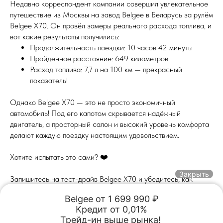
Недавно корреспондент компании совершил увлекательное
путешествие из Москвы на завод Belgee в Беларусь за рулём
Belgee X70. Он провёл замеры реального расхода топлива, и
вот какие результаты получились:
Продолжительность поездки: 10 часов 42 минуты
Пройденное расстояние: 649 километров
Расход топлива: 7,7 л на 100 км — прекрасный
показатель!
Однако Belgee X70 — это не просто экономичный
автомобиль! Под его капотом скрывается надёжный
двигатель, а просторный салон и высокий уровень комфорта
делают каждую поездку настоящим удовольствием.
Хотите испытать это сами? ❤️
Закрыть
Запишитесь на тест-драйв Belgee X70 и убедитесь, как
экономичность и надёжность могут идти рука об руку,
Belgee от 1 699 990 ₽

превращая каждую поездку в комфорт и уверенность!
Кредит от 0,01%

Обмен авто
Акции
Заказать
Меню
Трейд-ин выше рынка! 
